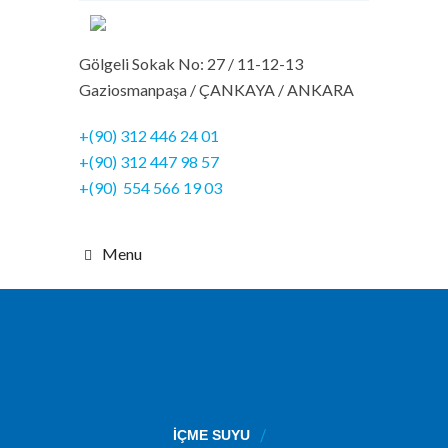
Gölgeli Sokak No: 27 / 11-12-13
Gaziosmanpaşa / ÇANKAYA / ANKARA
+(90) 312 446 24 01
+(90) 312 447 98 57
+(90) 554 566 19 03
Menu
İÇME SUYU