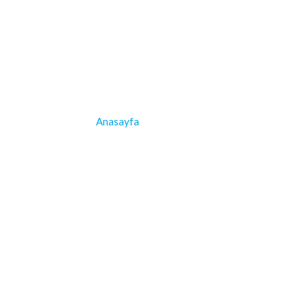
Hızlı Erişim
Anasayfa
Biz Kimiz?
Bilgi Toplumu Hizmetleri
Grup Şirketlerimiz
Projelerimiz
İletişim
İletişim